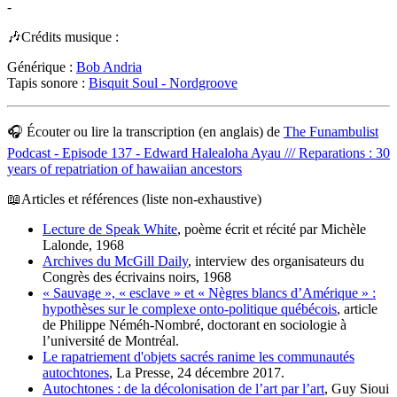
-
🎶Crédits musique :
Générique :
Bob Andria
Tapis sonore :
Bisquit Soul - Nordgroove
🎧 Écouter ou lire la transcription (en anglais) de
The Funambulist
Podcast - Episode 137 - Edward Halealoha Ayau /// Reparations : 30
years of repatriation of hawaiian ancestors
📖Articles et références (liste non-exhaustive)
Lecture de Speak White
, poème écrit et récité par Michèle
Lalonde, 1968
Archives du McGill Daily
, interview des organisateurs du
Congrès des écrivains noirs, 1968
« Sauvage », « esclave » et « Nègres blancs d’Amérique » :
hypothèses sur le complexe onto-politique québécois
, article
de Philippe Néméh-Nombré, doctorant en sociologie à
l’université de Montréal.
Le rapatriement d'objets sacrés ranime les communautés
autochtones
, La Presse, 24 décembre 2017.
Autochtones : de la décolonisation de l’art par l’art
, Guy Sioui