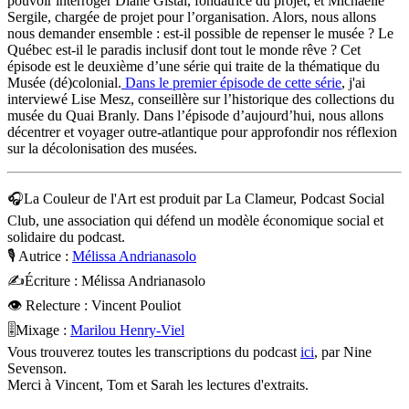
pouvoir interroger Diane Gistal, fondatrice du projet, et Michaëlle
Sergile, chargée de projet pour l’organisation. Alors, nous allons
nous demander ensemble : est-il possible de repenser le musée ? Le
Québec est-il le paradis inclusif dont tout le monde rêve ? Cet
épisode est le deuxième d’une série qui traite de la thématique du
Musée (dé)colonial.
Dans le premier épisode de cette série
, j'ai
interviewé Lise Mesz, conseillère sur l’historique des collections du
musée du Quai Branly. Dans l’épisode d’aujourd’hui, nous allons
décentrer et voyager outre-atlantique pour approfondir nos réflexion
sur la décolonisation des musées.
🎧La Couleur de l'Art est produit par La Clameur, Podcast Social
Club, une association qui défend un modèle économique social et
solidaire du podcast.
🎙️ Autrice :
Mélissa Andrianasolo
✍️Écriture : Mélissa Andrianasolo
👁 Relecture : Vincent Pouliot
🎚️Mixage :
Marilou Henry-Viel
Vous trouverez toutes les transcriptions du podcast
ici
, par Nine
Sevenson.
Merci à Vincent, Tom et Sarah les lectures d'extraits.